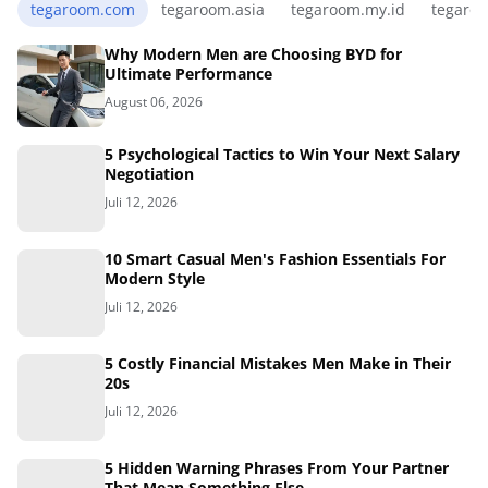
tegaroom.com
tegaroom.asia
tegaroom.my.id
tegaro
Why Modern Men are Choosing BYD for
Ultimate Performance
August 06, 2026
5 Psychological Tactics to Win Your Next Salary
Negotiation
Juli 12, 2026
10 Smart Casual Men's Fashion Essentials For
Modern Style
Juli 12, 2026
5 Costly Financial Mistakes Men Make in Their
20s
Juli 12, 2026
5 Hidden Warning Phrases From Your Partner
That Mean Something Else