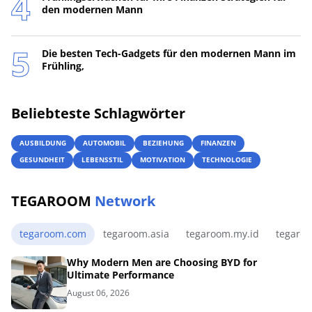
den modernen Mann
Die besten Tech-Gadgets für den modernen Mann im
Frühling,
Beliebteste Schlagwörter
AUSBILDUNG
AUTOMOBIL
BEZIEHUNG
FINANZEN
GESUNDHEIT
LEBENSSTIL
MOTIVATION
TECHNOLOGIE
TEGAROOM
Network
tegaroom.com
tegaroom.asia
tegaroom.my.id
tegaro
Why Modern Men are Choosing BYD for
Ultimate Performance
August 06, 2026